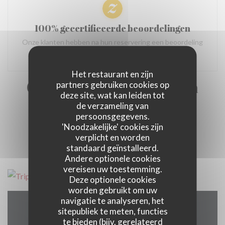
100% gecertificeerde beoordelingen
Onze klanten hebben na hun reservering een beoordeling
gegeven
Het restaurant en zijn
Onze gastbeoordelingen
partners gebruiken cookies op
deze site, wat kan leiden tot
de verzameling van
persoonsgegevens.
'Noodzakelijke' cookies zijn
1
verplicht en worden
standaard geïnstalleerd.
Andere optionele cookies
vereisen uw toestemming.
Deze optionele cookies
worden gebruikt om uw
navigatie te analyseren, het
sitepubliek te meten, functies
Plattegrond en Contact
te bieden (bijv. gerelateerd