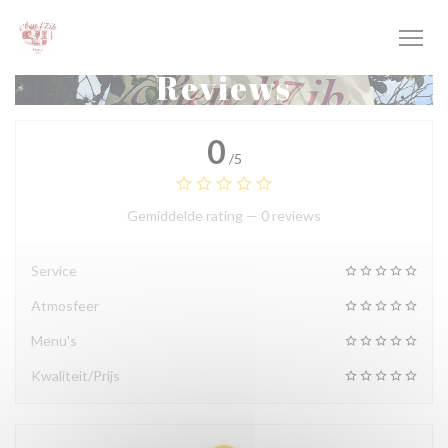
Cookies beheer paneel
Reviews
0
/5
Gemiddelde rating —
0 reviews
Service
Atmosfeer
Menu's
Kwaliteit/Prijs