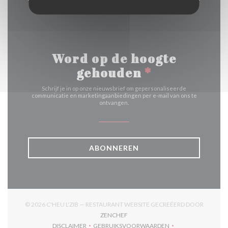
Word op de hoogte
gehouden
*
Schrijf je in op onze nieuwsbrief om gepersonaliseerde
communicatie en marketingaanbiedingen per e-mail van ons te
ontvangen.
ABONNEREN
© 2026 C'HEU L'ZIB — RESTAURANT WEBSITE GECREËERD DOOR
((OPENT IN EEN NIEUW VENSTER))
ZENCHEF
DISCLAIMER
GEBRUIKSVOORWAARDEN