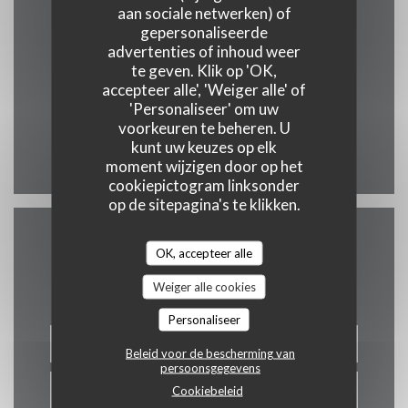
aan sociale netwerken) of
gepersonaliseerde
advertenties of inhoud weer
te geven. Klik op 'OK,
((opent in een
2 Route des Aix 18510 Menetou-Salon
accepteer alle', 'Weiger alle' of
02 48 64 81 20
'Personaliseer' om uw
voorkeuren te beheren. U
kunt uw keuzes op elk
Facebook ((opent in een nieuw ven
Twitter ((opent in een nieuw
Instagram ((opent in e
moment wijzigen door op het
cookiepictogram linksonder
op de sitepagina's te klikken.
Neem contact met ons op
OK, accepteer alle
Weiger alle cookies
Personaliseer
RESERVEER EEN TAFEL
Beleid voor de bescherming van
persoonsgegevens
AFHAAL
Cookiebeleid