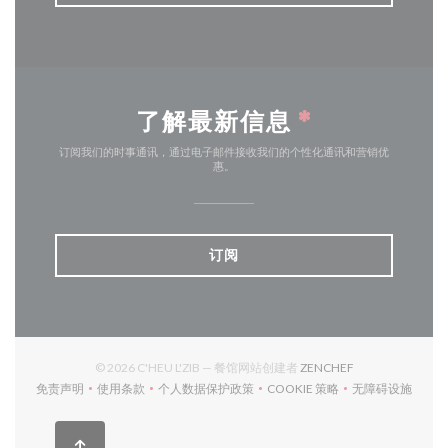
了解最新信息
*
订阅我们的时事通讯，通过电子邮件接收我们的个性化通讯和营销优
惠。
订阅
((在新窗口中打开)
© 2026 C'HEU L'ZIB — 餐馆网站创建者
ZENCHEF
免责声明
使用条款
个人数据保护政策
COOKIE 策略
无障碍设施
((在新窗口中打开))
((在新窗口中打开))
((在新窗口中打开))
((在新窗口中打开))
((在新窗口中