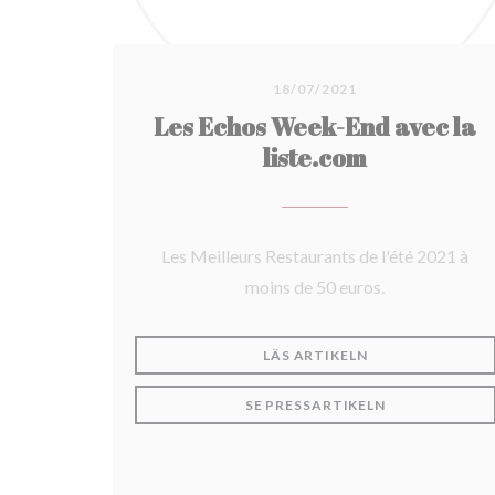
18/07/2021
Les Echos Week-End avec la
liste.com
Les Meilleurs Restaurants de l'été 2021 à
moins de 50 euros.
((ÖPPNAS I ETT 
LÄS ARTIKELN
((ÖPPNAS I ET
SE PRESSARTIKELN