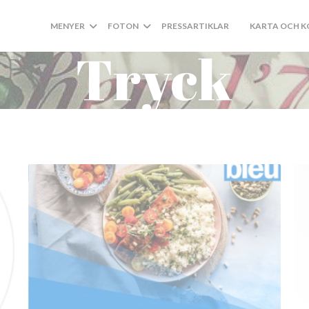
MENYER
FOTON
PRESSARTIKLAR
KARTA OCH 
((ÖPPNAS I ETT 
Tryck