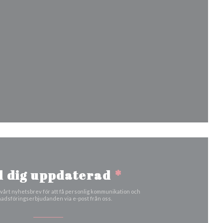
 nytt fönster))
r))
nster))
t nytt fönster))
l dig uppdaterad
*
årt nyhetsbrev för att få personlig kommunikation och
adsföringserbjudanden via e-post från oss.