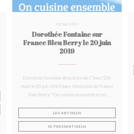
20/06/2019
Dorothée Fontaine sur
France Bleu Berry le 20 juin
2019
Dorothée Fontaine directrice de C'heu l'Zib
était le 20 juin 2019 dans l'émission de France
Bleu Berry "On cuisine ensemble et on
NYTT FÖNSTER))
échange nos recettes". À écouter avec
T NYTT FÖNSTER))
gourmandise !
((ÖPPNAS I ETT NYTT FÖN
LÄS ARTIKELN
((ÖPPNAS I ETT NYTT F
SE PRESSARTIKELN