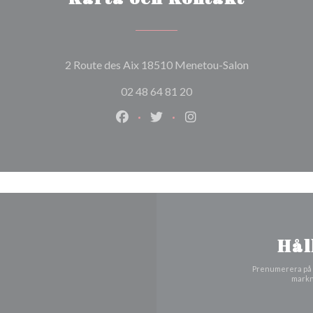
((öppnas i ett
2 Route des Aix 18510 Menetou-Salon
02 48 64 81 20
Facebook ((öppnas i ett nytt fönste
Twitter ((öppnas i ett nytt fö
Instagram ((öppnas i et
Hål
Prenumerera på v
markn