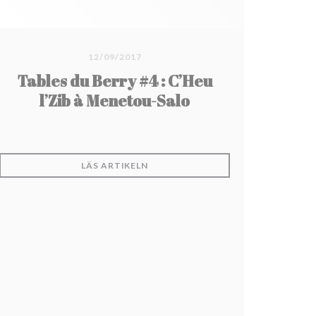
12/09/2017
Tables du Berry #4 : C’Heu
l’Zib à Menetou-Salo
((ÖPPNAS I ETT NYTT FÖNSTER))
LÄS ARTIKELN
STER))
ÖNSTER))