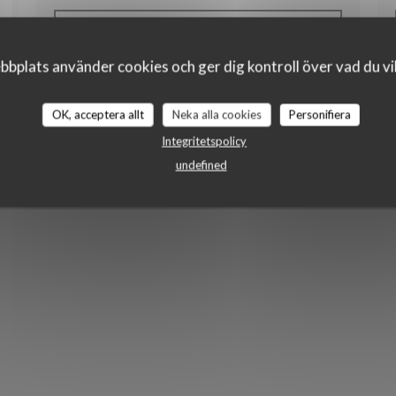
((ÖPPNAS I ETT NYTT FÖN
LÄS ARTIKELN
bplats använder cookies och ger dig kontroll över vad du vil
((ÖPPNAS I ETT NYTT F
SE PRESSARTIKELN
NYTT FÖNSTER))
T NYTT FÖNSTER))
OK, acceptera allt
Neka alla cookies
Personifiera
Integritetspolicy
undefined