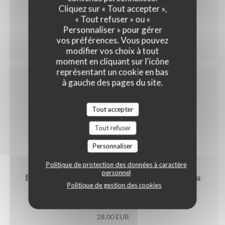
Cliquez sur « Tout accepter »,
Dessert
« Tout refuser » ou «
Une part de charlotte ou glace .
Personnaliser » pour gérer
vos préférences. Vous pouvez
modifier vos choix à tout
moment en cliquant sur l'icône
représentant un cookie en bas
à gauche des pages du site.
Boissons
Tout accepter
Tout refuser
Personnaliser
Politique de protection des données à caractère
personnel
Bouteille de Menetou-Salon Blanc, Rouge ou
Politique de gestion des cookies
Rosé
Classique. La bouteille de 75cl
28,00 EUR