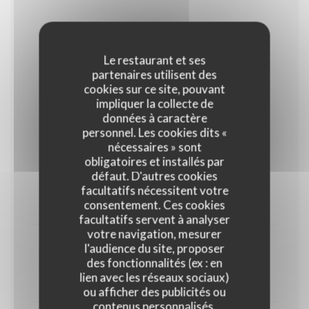
MENU ENFANT « PETIT
BERRICHON »
Le restaurant et ses
partenaires utilisent des
cookies sur ce site, pouvant
impliquer la collecte de
données à caractère
Pour les enfants de moins de 10 ans
personnel. Les cookies dits «
nécessaires » sont
13,00 EUR
obligatoires et installés par
défaut. D'autres cookies
Terrine
facultatifs nécessitent votre
Une tranche au choix
consentement. Ces cookies
facultatifs servent à analyser
votre navigation, mesurer
l'audience du site, proposer
Plat du jour
des fonctionnalités (ex : en
Brochet ou volaille ou viande du jour avec pomme de
lien avec les réseaux sociaux)
terre sautée au beurre.
ou afficher des publicités ou
contenus personnalisés.