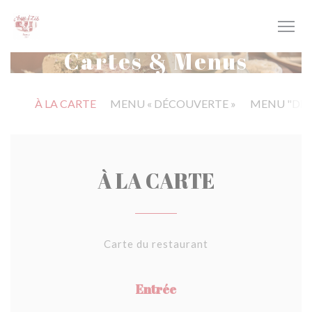
Personnalisation de vos choix en matière de cookies
Cartes & Menus
À LA CARTE
MENU « DÉCOUVERTE »
MENU "DÉC
À LA CARTE
Carte du restaurant
Entrée